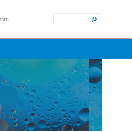
Ricerca:
Cerca
TATTI
he
lio