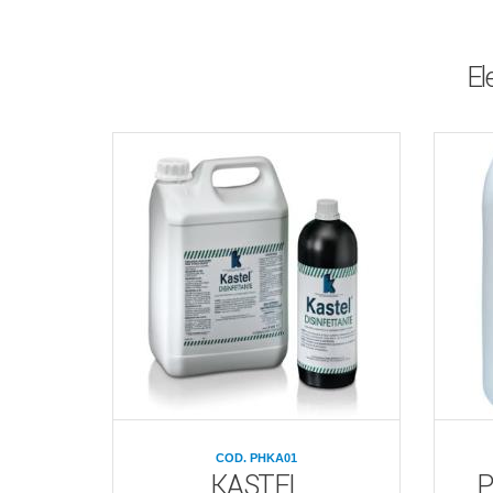
El
COD. PHKA01
KASTEL
P