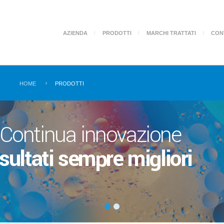
AZIENDA
PRODOTTI
MARCHI TRATTATI
CON
Sono disponibili i prodotti e DPI anti
Attenzione!
Covid-19
HOME
PRODOTTI
rodotti delle migliori marc
r garantirvi sempre il meg