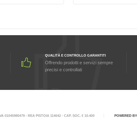
QUALITÀ E CONTROLLO GARANTITI
Offrendo prodotti e servizi sempre
precisi e controllati
A 01045980479 - REA PISTOIA 114642 - CAP. SOC. € 10.400
POWERED B