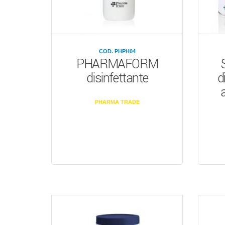
COD. PHPH04
PHARMAFORM
disinfettante
d
a
PHARMA TRADE