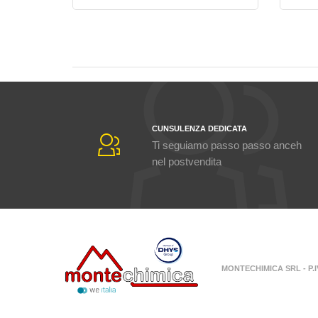
CUNSULENZA DEDICATA
Ti seguiamo passo passo anceh
nel postvendita
MONTECHIMICA SRL - P.IV