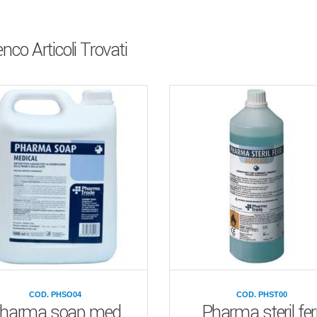
enco Articoli Trovati
COD. PHSO04
COD. PHST00
harma soap med
Pharma steril ferr