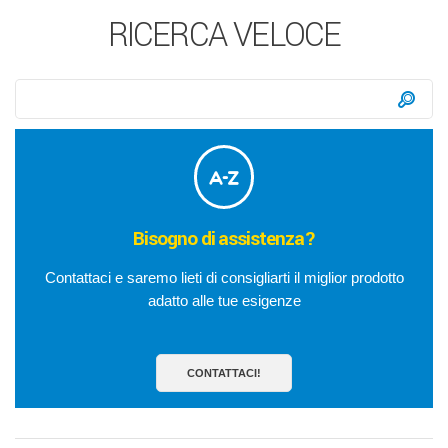
RICERCA VELOCE
Ricerca:
Ce
Bisogno di assistenza?
Contattaci e saremo lieti di consigliarti il miglior prodotto
adatto alle tue esigenze
CONTATTACI!