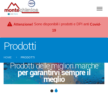
Sono disponibili i prodotti e DPI anti
Attenzione!
Covid-
19
Prodotti
HOME
PRODOTTI
Prodotti delle migliori marche
per garantirvi sempre il
meglio