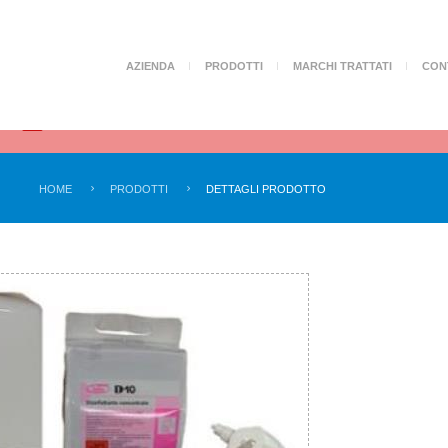
AZIENDA
PRODOTTI
MARCHI TRATTATI
CON
Sono disponibili i prodotti e DPI anti
Attenzione!
Covid-19
HOME
PRODOTTI
DETTAGLI PRODOTTO